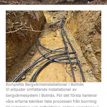
Kompletta Bergvärmeinstallationer i Bollnäs
Vi erbjuder omfattande installationer av
bergvärmesystem i Bollnäs. För det första hanterar
våra erfarna tekniker hela processen från borrning