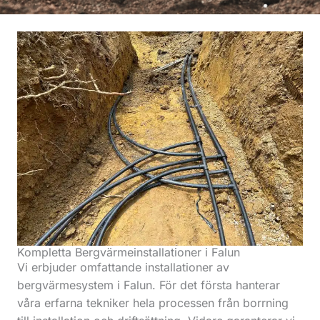
Kompletta Bergvärmeinstallationer i Falun
Vi erbjuder omfattande installationer av
bergvärmesystem i Falun. För det första hanterar
våra erfarna tekniker hela processen från borrning